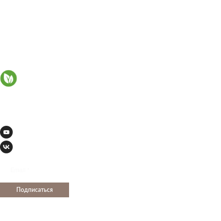
Обратная связь
СМИ о нас
SERVICE
Оплата
Доставка
Возврат
Публичная оферта
Политика обработки
персональных данных
Instagram - признана
экстремистской организацией и
запрещена в РФ.
Где купить?
Контакты
Подарочные карты
Новая коллекция
Подписаться
Специальные
предложения, новинки и
закрытые распродажи