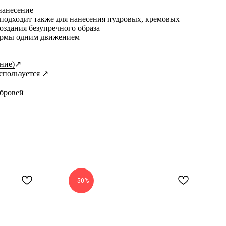
нанесение
подходит также для нанесения пудровых, кремовых
создания безупречного образа
ормы одним движением
ние)
↗
используется ↗
бровей
- 50%