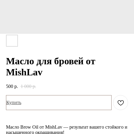
Масло для бровей от
MishLav
500
р.
1 000
р.
Купить
Масло Brow Oil от MishLav — результат вашего стойкого и
насыщенного окрашивания!