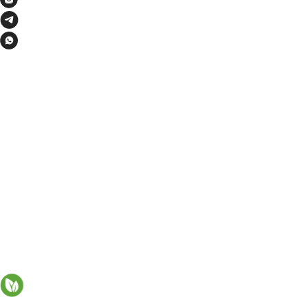
ИП Медведева Екатерина
Владимировна
ИНН: 773171177744
ОГРНИП: 321774600614201 от
12.10.2021г.
Москва. Осенний бульвар
12/11кв1512
ПРОДУКТ
Скидки
Для бровей
Для лица
Для губ
О БРЕНДЕ
О нас
Обратная связь
СМИ о нас
SERVICE
Оплата
Доставка
Возврат
Публичная оферта
Политика обработки
персональных данных
Instagram - признана